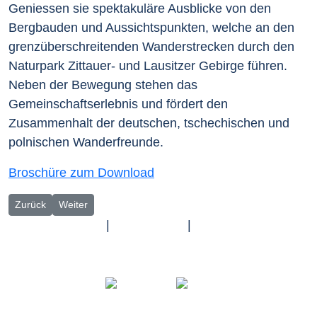
Geniessen sie spektakuläre Ausblicke von den
Bergbauden und Aussichtspunkten, welche an den
grenzüberschreitenden Wanderstrecken durch den
Naturpark Zittauer- und Lausitzer Gebirge führen.
Neben der Bewegung stehen das
Gemeinschaftserlebnis und fördert den
Zusammenhalt der deutschen, tschechischen und
polnischen Wanderfreunde.
Broschüre zum Download
Vorheriger Beitrag: Gemeinsam Wandern in der Euroregion
Nächster Beitrag: Der Verein Feierte würdevoll ein bede
Zurück
Weiter
Impressum
|
Datenschutz
|
Barrierefreiheit